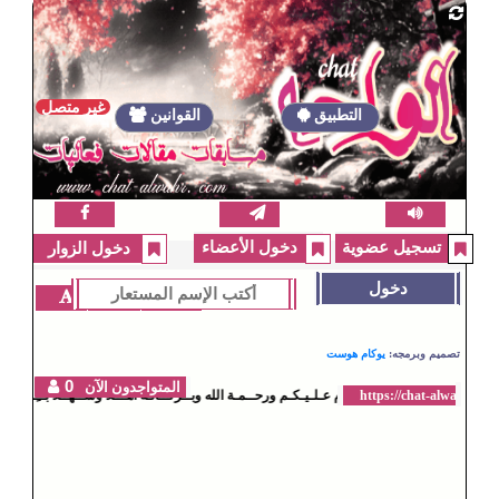
غير متصل
التطبيق
القوانين
التطبيق
الإشتراكات
فيسبوك
تسجيل عضوية
دخول الأعضاء
دخول الزوار
دخول
القوانين
ق.السوابر
الزخرفة
تصميم وبرمجه:
يوكام هوست
0
المتواجدون الآن
الــســلآم عـلـيـكـم ورحــمـة الله وبــركــآتـه أهـــلاً وســهــلاً بــِــكــم 